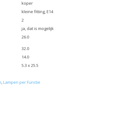
koper
kleine fitting, E14
2
ja, dat is mogelijk
26.0
32.0
14.0
5.3 x 25.5
n
,
Lampen per Functie