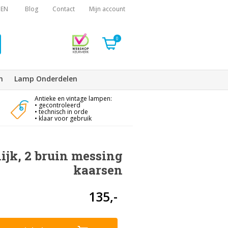
EN
Blog
Contact
Mijn account
0
n
Lamp Onderdelen
Antieke en vintage lampen:
• gecontroleerd
• technisch in orde
• klaar voor gebruik
jk, 2 bruin messing
kaarsen
135,-