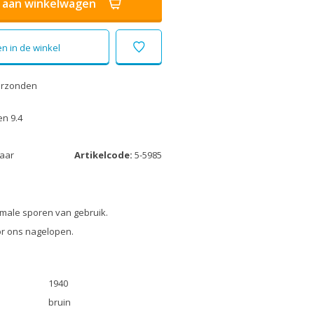
aan winkelwagen
n in de winkel
erzonden
n 9.4
laar
Artikelcode:
5-5985
male sporen van gebruik.
r ons nagelopen.
1940
bruin