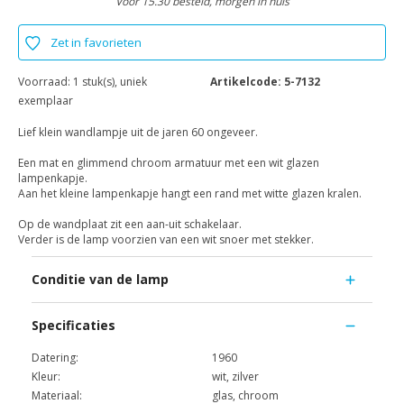
Voor 15.30 besteld, morgen in huis
Zet in favorieten
Voorraad:
1 stuk(s), uniek
Artikelcode:
5-7132
exemplaar
Lief klein wandlampje uit de jaren 60 ongeveer.
Een mat en glimmend chroom armatuur met een wit glazen
lampenkapje.
Aan het kleine lampenkapje hangt een rand met witte glazen kralen.
Op de wandplaat zit een aan-uit schakelaar.
Verder is de lamp voorzien van een wit snoer met stekker.
Conditie van de lamp
Specificaties
Datering:
1960
Kleur:
wit, zilver
Materiaal:
glas, chroom