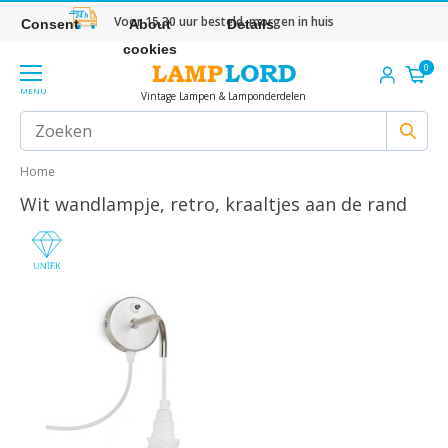
Voor 15.30 uur besteld, morgen in huis
Consent
About
Details
cookies
0
MENU
Vintage Lampen & Lamponderdelen
Home
Wit wandlampje, retro, kraaltjes aan de rand