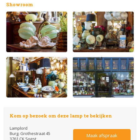
Showroom
Kom op bezoek om deze lamp te bekijken
Lamplord
Burg. Grothestraat 45
Maak afspraak
3761 CK Soest