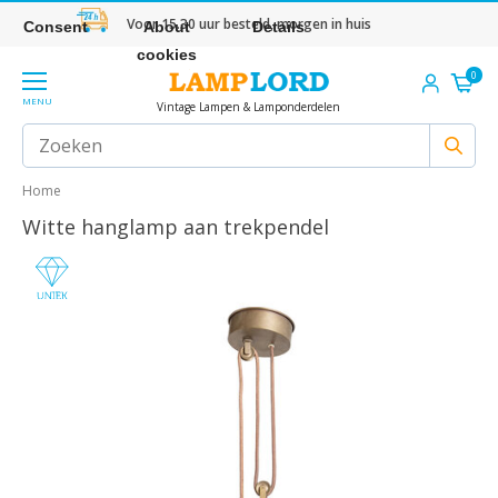
Voor 15.30 uur besteld, morgen in huis
Consent
About
Details
cookies
0
MENU
Vintage Lampen & Lamponderdelen
Home
Witte hanglamp aan trekpendel