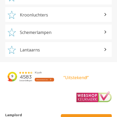
Kroonluchters
Schemerlampen
Lantaarns
“Uitstekend!”
Lamplord