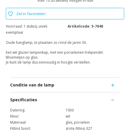
Voor 15.30 besteld, morgen in huis
Zet in favorieten
Voorraad:
1 stuk(s), uniek
Artikelcode:
5-7048
exemplaar
Oude hanglamp, te plaatsen zo rond de jaren 30.
Een wit glazen lampenkap, met een porseleinen trekpendel.
Bloemetjes op glas.
Je kunt de lamp dus eenvoudig in hoogte verstellen.
Conditie van de lamp
Specificaties
Datering:
1930
Kleur:
wit
Materiaal:
glas, porselein
Fitting Soort:
grote fitting, E27