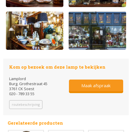
Kom op bezoek om deze lamp te bekijken
Lamplord
Burg. Grothestraat 45
Maak afspraak
3761 CK Soest
020 - 789 33 55
routebeschrijving
Gerelateerde producten