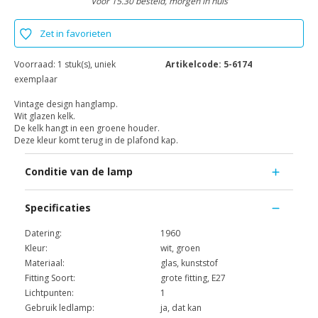
Voor 15.30 besteld, morgen in huis
Zet in favorieten
Voorraad:
1 stuk(s), uniek
Artikelcode:
5-6174
exemplaar
Vintage design hanglamp.
Wit glazen kelk.
De kelk hangt in een groene houder.
Deze kleur komt terug in de plafond kap.
Conditie van de lamp
Specificaties
Datering:
1960
Kleur:
wit, groen
Materiaal:
glas, kunststof
Fitting Soort:
grote fitting, E27
Lichtpunten:
1
Gebruik ledlamp:
ja, dat kan