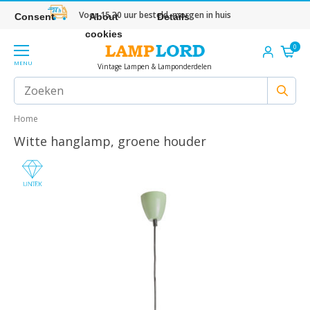
Voor 15.30 uur besteld, morgen in huis
Consent
About
Details
cookies
0
MENU
Vintage Lampen & Lamponderdelen
Home
Witte hanglamp, groene houder