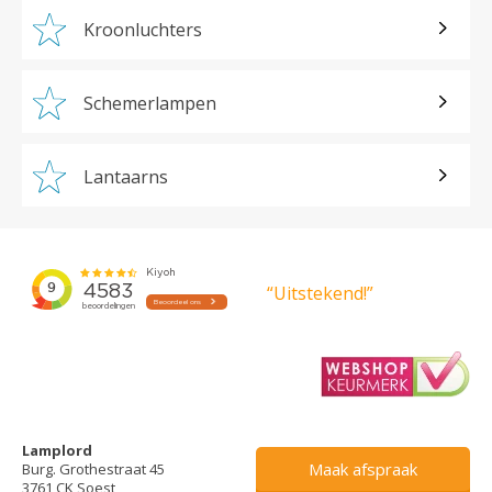
Kroonluchters
Schemerlampen
Lantaarns
“Uitstekend!”
Lamplord
Maak afspraak
Burg. Grothestraat 45
3761 CK Soest