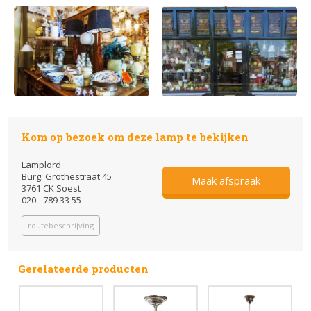
Kom op bezoek om deze lamp te bekijken
Lamplord
Burg. Grothestraat 45
Maak afspraak
3761 CK Soest
020 - 789 33 55
routebeschrijving
Gerelateerde producten