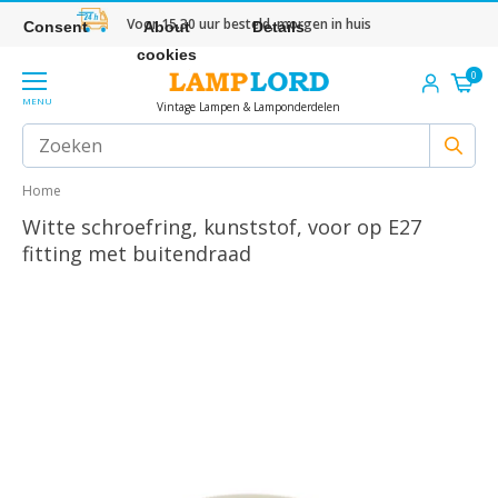
Voor 15.30 uur besteld, morgen in huis
Consent
About
Details
cookies
0
MENU
Vintage Lampen & Lamponderdelen
Home
Witte schroefring, kunststof, voor op E27
fitting met buitendraad