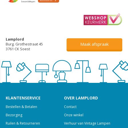
Lamplord
Maak afspraak
Burg. Grothestraat 45
3761 CK Soest
KLANTENSERVICE
OVER LAMPLORD
Bestellen & Betalen
Contact
Bezorging
Onze winkel
Ruilen & Retourneren
Verhuur van Vintage Lampen