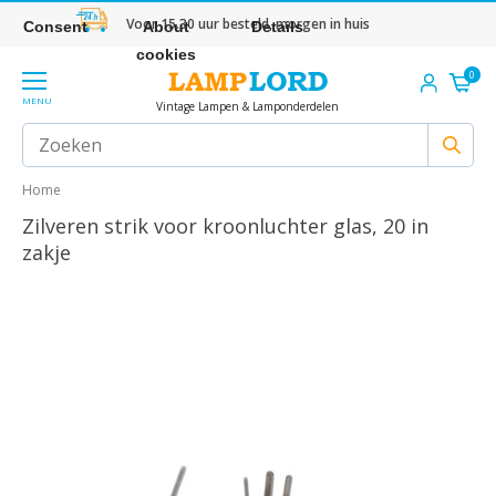
Voor 15.30 uur besteld, morgen in huis
Consent
About
Details
cookies
0
MENU
Vintage Lampen & Lamponderdelen
Home
Zilveren strik voor kroonluchter glas, 20 in
zakje