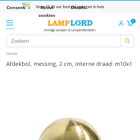
Voor 15.30 uur besteld, morgen in huis
Consent
About
Details
cookies
0
MENU
Vintage Lampen & Lamponderdelen
Home
Afdekbol, messing, 2 cm, interne draad: m10x1