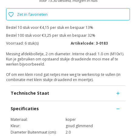
Voor 15.30 besteld, morgen in huis
Zet in favorieten
Bestel 10 stuk voor €4,15 per stuk en bespaar 13%
Bestel 100 stuk voor €3,25 per stuk en bespaar 32%
Voorraad:
6 stuk(s)
Artikelcode:
3-0183
Messing afdekbolletje, 2 cm diameter. Interne draad: 1.0 cm (M10x1).
Kun je gebruiken om opstaand stukje draadeinde mooi mee af te
werken bijvoorbeeeld.
Of om een klein rond gat netjes mee weg te werken/op te vullen (in
combinatie met klein stukje draadeind en moertje).
Technische Staat
Specificaties
Materiaal:
koper
Kleur:
goud glimmend
Diameter Buitenmaat (cm):
2.0