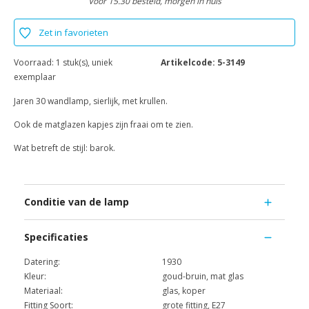
Voor 15.30 besteld, morgen in huis
Zet in favorieten
Voorraad:
1 stuk(s), uniek
Artikelcode:
5-3149
exemplaar
Jaren 30 wandlamp, sierlijk, met krullen.
Ook de matglazen kapjes zijn fraai om te zien.
Wat betreft de stijl: barok.
Conditie van de lamp
Specificaties
Datering:
1930
Kleur:
goud-bruin, mat glas
Materiaal:
glas, koper
Fitting Soort:
grote fitting, E27