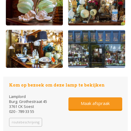
Kom op bezoek om deze lamp te bekijken
Lamplord
Burg. Grothestraat 45
Maak afspraak
3761 CK Soest
020 - 789 33 55
routebeschrijving