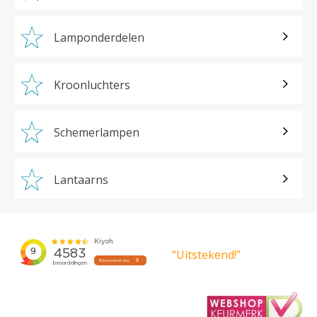
Lamponderdelen
Kroonluchters
Schemerlampen
Lantaarns
“Uitstekend!”