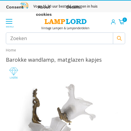
Voor 15.30 uur besteld, morgen in huis
Consent
About
Details
cookies
0
MENU
Vintage Lampen & Lamponderdelen
Home
Barokke wandlamp, matglazen kapjes