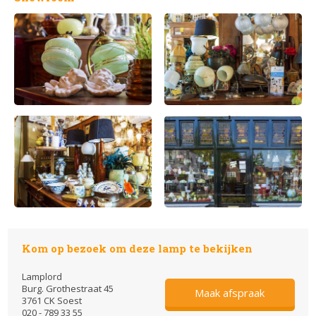
Kom op bezoek om deze lamp te bekijken
Lamplord
Burg. Grothestraat 45
Maak afspraak
3761 CK Soest
020 - 789 33 55