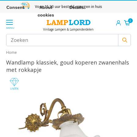
Voor 15.30 uur besteld, morgen in huis
Consent
About
Details
cookies
0
MENU
Vintage Lampen & Lamponderdelen
Home
Wandlamp klassiek, goud koperen zwanenhals
met rokkapje