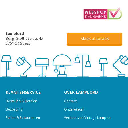
Lamplord
Maak afspraak
Burg. Grothestraat 45
3761 CK Soest
KLANTENSERVICE
OVER LAMPLORD
Bestellen & Betalen
Contact
Bezorging
Onze winkel
Ruilen & Retourneren
Verhuur van Vintage Lampen