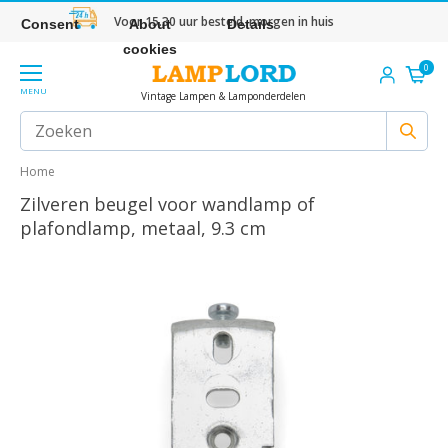
Voor 15.30 uur besteld, morgen in huis
Consent
About
Details
cookies
0
MENU
Vintage Lampen & Lamponderdelen
Home
Zilveren beugel voor wandlamp of
plafondlamp, metaal, 9.3 cm