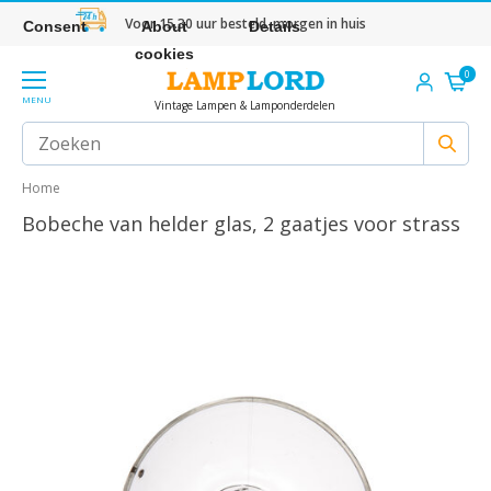
Voor 15.30 uur besteld, morgen in huis
Consent
About
Details
cookies
0
MENU
Vintage Lampen & Lamponderdelen
Home
Bobeche van helder glas, 2 gaatjes voor strass