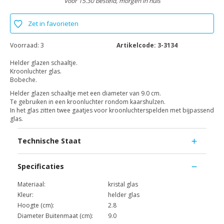
Voor 15.30 besteld, morgen in huis
Zet in favorieten
Voorraad:
3
Artikelcode:
3-3134
Helder glazen schaaltje.
Kroonluchter glas.
Bobeche.
Helder glazen schaaltje met een diameter van 9.0 cm.
Te gebruiken in een kroonluchter rondom kaarshulzen.
In het glas zitten twee gaatjes voor kroonluchterspelden met bijpassend
glas.
Technische Staat
Specificaties
Materiaal:
kristal glas
Kleur:
helder glas
Hoogte (cm):
2.8
Diameter Buitenmaat (cm):
9.0