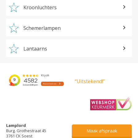
Kroonluchters
Schemerlampen
Lantaarns
“Uitstekend!”
Lamplord
Maak afspraak
Burg. Grothestraat 45
3761 CK Soest