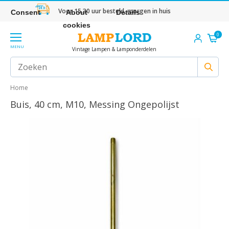
Voor 15.30 uur besteld, morgen in huis
Consent
About
Details
cookies
0
MENU
Vintage Lampen & Lamponderdelen
Home
Buis, 40 cm, M10, Messing Ongepolijst