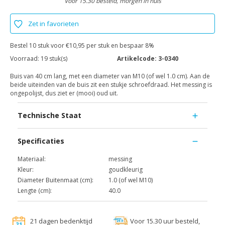
Voor 15.30 besteld, morgen in huis
Zet in favorieten
Bestel 10 stuk voor €10,95 per stuk en bespaar 8%
Voorraad:
19 stuk(s)
Artikelcode:
3-0340
Buis van 40 cm lang, met een diameter van M10 (of wel 1.0 cm). Aan de
beide uiteinden van de buis zit een stukje schroefdraad. Het messing is
ongepolijst, dus ziet er (mooi) oud uit.
Technische Staat
Specificaties
Materiaal:
messing
Kleur:
goudkleurig
Diameter Buitenmaat (cm):
1.0 (of wel M10)
Lengte (cm):
40.0
21 dagen bedenktijd
Voor 15.30 uur besteld,