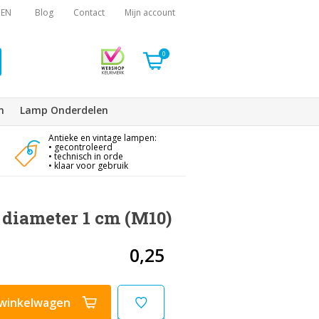
EN
Blog
Contact
Mijn account
0
n
Lamp Onderdelen
Antieke en vintage lampen:
• gecontroleerd
• technisch in orde
• klaar voor gebruik
 diameter 1 cm (M10)
0,25
winkelwagen