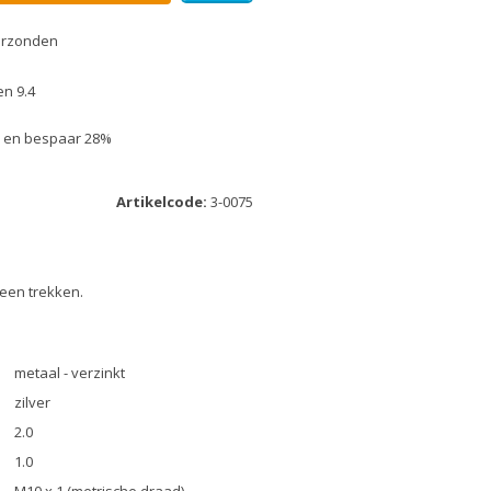
erzonden
n 9.4
uk en bespaar 28%
Artikelcode:
3-0075
heen trekken.
metaal - verzinkt
zilver
2.0
1.0