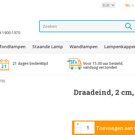
NL
it 1900-1970
afondlampen
Staande Lamp
Wandlampen
Lampenkappe
21 dagen bedenktijd
Voor 15.30 uur besteld,
vandaag verzonden
10)
Draadeind, 2 cm,
+
Toevoegen aan 
-