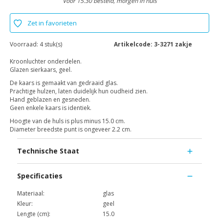
Voor 15.30 besteld, morgen in huis
Zet in favorieten
Voorraad:
4 stuk(s)
Artikelcode:
3-3271 zakje
Kroonluchter onderdelen.
Glazen sierkaars, geel.
De kaars is gemaakt van gedraaid glas.
Prachtige hulzen, laten duidelijk hun oudheid zien.
Hand geblazen en gesneden.
Geen enkele kaars is identiek.
Hoogte van de huls is plus minus 15.0 cm.
Diameter breedste punt is ongeveer 2.2 cm.
Technische Staat
Specificaties
Materiaal:
glas
Kleur:
geel
Lengte (cm):
15.0