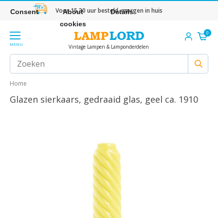
Voor 15.30 uur besteld, morgen in huis
Consent
About
Details
cookies
0
MENU
Vintage Lampen & Lamponderdelen
Home
Glazen sierkaars, gedraaid glas, geel ca. 1910