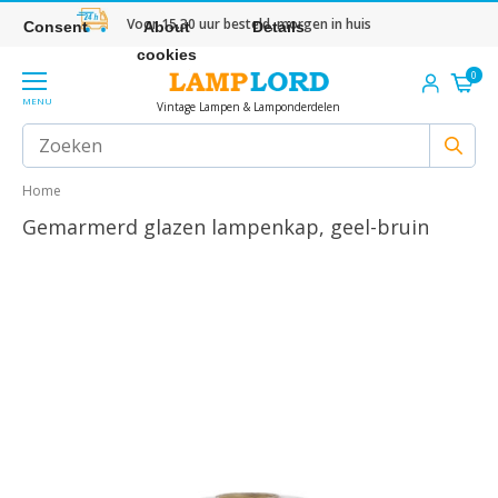
Voor 15.30 uur besteld, morgen in huis
Consent
About
Details
cookies
0
MENU
Vintage Lampen & Lamponderdelen
Home
Gemarmerd glazen lampenkap, geel-bruin