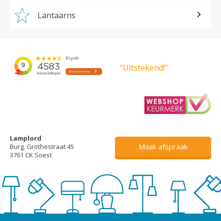
Lantaarns
“Uitstekend!”
Lamplord
Maak afspraak
Burg. Grothestraat 45
3761 CK Soest