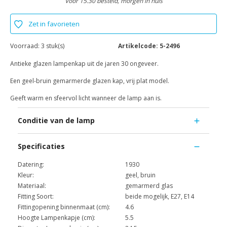
Voor 15.30 besteld, morgen in huis
Zet in favorieten
Voorraad:
3 stuk(s)
Artikelcode:
5-2496
Antieke glazen lampenkap uit de jaren 30 ongeveer.
Een geel-bruin gemarmerde glazen kap, vrij plat model.
Geeft warm en sfeervol licht wanneer de lamp aan is.
Conditie van de lamp
Specificaties
Datering:
1930
Kleur:
geel, bruin
Materiaal:
gemarmerd glas
Fitting Soort:
beide mogelijk, E27, E14
Fittingopening binnenmaat (cm):
4.6
Hoogte Lampenkapje (cm):
5.5