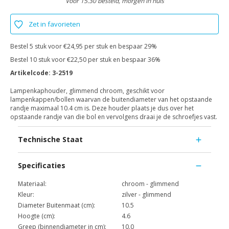
Voor 15.30 besteld, morgen in huis
Zet in favorieten
Bestel 5 stuk voor €24,95 per stuk en bespaar 29%
Bestel 10 stuk voor €22,50 per stuk en bespaar 36%
Artikelcode:
3-2519
Lampenkaphouder, glimmend chroom, geschikt voor
lampenkappen/bollen waarvan de buitendiameter van het opstaande
randje maximaal 10.4 cm is. Deze houder plaats je dus over het
opstaande randje van die bol en vervolgens draai je de schroefjes vast.
Technische Staat
Specificaties
Materiaal:
chroom - glimmend
Kleur:
zilver - glimmend
Diameter Buitenmaat (cm):
10.5
Hoogte (cm):
4.6
Greep (binnendiameter in cm):
10.0