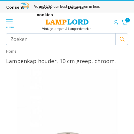
Voor 15.30 uur besteld, morgen in huis
Consent
About
Details
cookies
0
MENU
Vintage Lampen & Lamponderdelen
Home
Lampenkap houder, 10 cm greep, chroom.