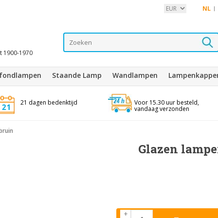
NL
it 1900-1970
afondlampen
Staande Lamp
Wandlampen
Lampenkappe
21 dagen bedenktijd
Voor 15.30 uur besteld,
vandaag verzonden
bruin
Glazen lampen
+