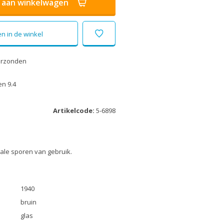
aan winkelwagen
n in de winkel
erzonden
n 9.4
Artikelcode:
5-6898
ale sporen van gebruik.
1940
bruin
glas