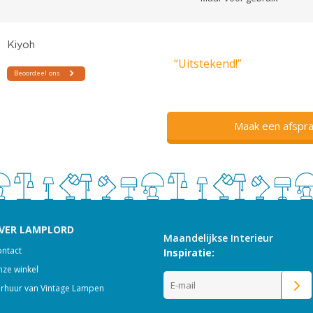
“Uitstekend!”
Maak een afspra
VER LAMPLORD
Maandelijkse Interieur
ntact
Inspiratie:
ze winkel
rhuur van Vintage Lampen