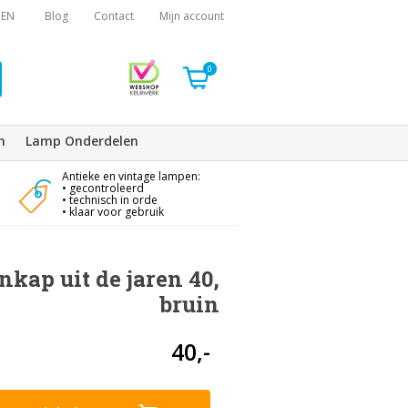
EN
Blog
Contact
Mijn account
0
n
Lamp Onderdelen
Antieke en vintage lampen:
• gecontroleerd
• technisch in orde
• klaar voor gebruik
kap uit de jaren 40,
bruin
40,-