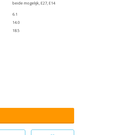
beide mogelijk, E27, E14
6.1
14.0
18.5