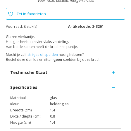
Voor 15.30 besteld, morgen in huis
Zet in favorieten
Voorraad:
8 stuk(s)
Artikelcode:
3-3261
Glazen vierkantje.
Het glas heeft een vier vlaks verdeling.
Aan beide kanten heeft de kraal een puntje.
Mocht je zelf
strikjes of spelden
nodig hebben?
Bestel deze dan los er zitten
geen
spelden bij deze kraal.
Technische Staat
Specificaties
Materiaal:
glas
Kleur:
helder glas
Breedte (cm):
1.4
Dikte / diepte (cm):
0.8
Hoogte (cm):
1.4