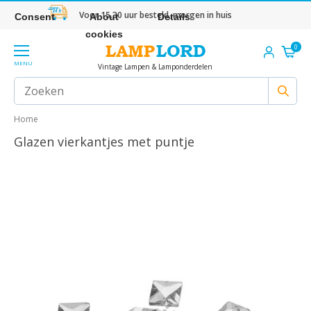
Voor 15.30 uur besteld, morgen in huis
Consent
About
Details
cookies
0
MENU
Vintage Lampen & Lamponderdelen
Home
Glazen vierkantjes met puntje