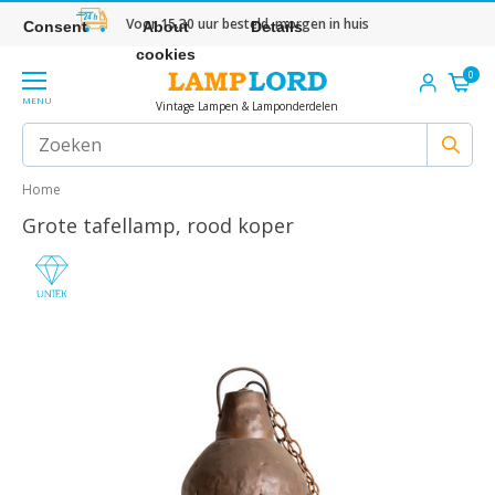
Voor 15.30 uur besteld, morgen in huis
Consent
About
Details
cookies
0
MENU
Vintage Lampen & Lamponderdelen
Home
Grote tafellamp, rood koper