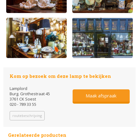
Kom op bezoek om deze lamp te bekijken
Lamplord
Burg. Grothestraat 45
Maak afspraak
3761 CK Soest
020 - 789 33 55
routebeschrijving
Gerelateerde producten