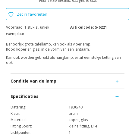
Voor 15.30 besteld, morgen in huis
Zet in favorieten
Voorraad:
1 stuk(s), uniek
Artikelcode:
5-6221
exemplaar
Behoorlijk grote tafellamp, kan ook als vloerlamp.
Rood koper en glas, in de vorm van een lantaarn.
Kan ook worden gebruikt als hanglamp, er zit een stukje ketting aan
ook.
Conditie van de lamp
Specificaties
Datering:
1930/40
Kleur:
bruin
Materiaal:
koper, glas
Fitting Soort:
kleine fitting, E14
Lichtpunten:
1