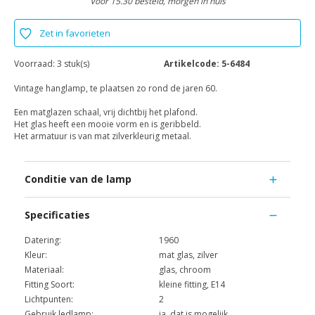
Voor 15.30 besteld, morgen in huis
Zet in favorieten
Voorraad:
3 stuk(s)
Artikelcode:
5-6484
Vintage hanglamp, te plaatsen zo rond de jaren 60.
Een matglazen schaal, vrij dichtbij het plafond.
Het glas heeft een mooie vorm en is geribbeld.
Het armatuur is van mat zilverkleurig metaal.
Conditie van de lamp
Specificaties
Datering:
1960
Kleur:
mat glas, zilver
Materiaal:
glas, chroom
Fitting Soort:
kleine fitting, E14
Lichtpunten:
2
Gebruik ledlamp:
ja, dat is mogelijk