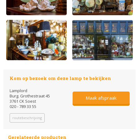
Kom op bezoek om deze lamp te bekijken
Lamplord
Burg. Grothestraat 45
Maak afspraak
3761 CK Soest
020 - 789 33 55
routebeschrijving
Gerelateerde producten