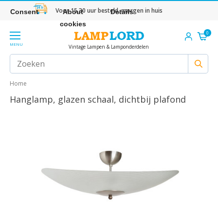
Voor 15.30 uur besteld, morgen in huis
Consent
About
Details
cookies
0
MENU
Vintage Lampen & Lamponderdelen
Home
Hanglamp, glazen schaal, dichtbij plafond