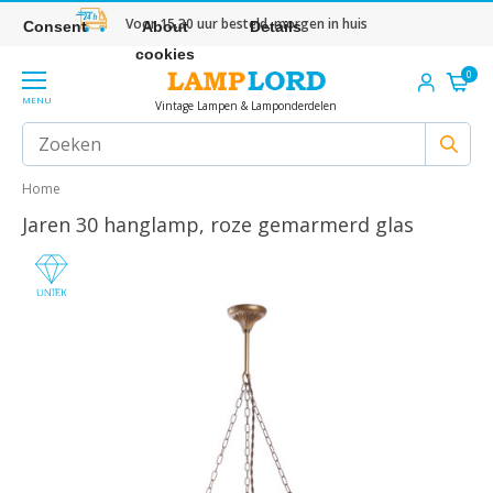
Voor 15.30 uur besteld, morgen in huis
Consent
About
Details
cookies
0
MENU
Vintage Lampen & Lamponderdelen
Home
Jaren 30 hanglamp, roze gemarmerd glas