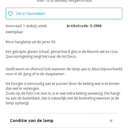
Voor 15.30 besteld, morgen in huis
Zet in favorieten
Voorraad:
1 stuk(s), uniek
Artikelcode:
5-2998
exemplaar
Mooi hanglamp uit de jaren 30.
Een getrapte glazen schaal, gemarmerd glas in de kleuren wit en roze.
Qua vormgeving neigt het naar de Art Deco.
Geeft warm en sfeervol licht wanneer de lamp aan is. Mooi bijvoorbeeld
voor in de gang of in de slaapkamer.
De hoogte is eenvoudig aan te passen door de ketting wat in te korten
dan wel te verlengen.
Zoals op de foto's te zien is, is er wat extra ketting aanwezig. Die hangt
nu aan de buitenkant, dat is natuurlijk niet de bedoeling wanneer je de
lamp ophangt.
Conditie van de lamp