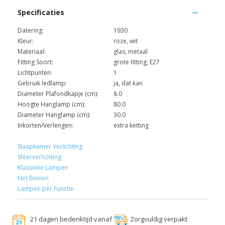
Specificaties
Datering:
1930
Kleur:
roze, wit
Materiaal:
glas, metaal
Fitting Soort:
grote fitting, E27
Lichtpunten:
1
Gebruik ledlamp:
ja, dat kan
Diameter Plafondkapje (cm):
8.0
Hoogte Hanglamp (cm):
80.0
Diameter Hanglamp (cm):
30.0
Inkorten/Verlengen:
extra ketting
Slaapkamer Verlichting
Sfeerverlichting
Klassieke Lampen
Net Binnen
Lampen per Functie
21 dagen bedenktijd vanaf
Zorgvuldig verpakt