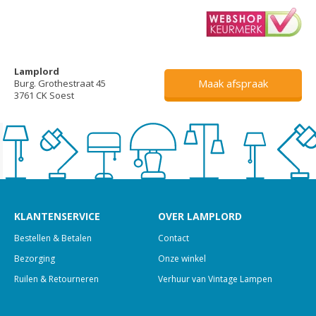
Lamplord
Maak afspraak
Burg. Grothestraat 45
3761 CK Soest
KLANTENSERVICE
OVER LAMPLORD
Bestellen & Betalen
Contact
Bezorging
Onze winkel
Ruilen & Retourneren
Verhuur van Vintage Lampen