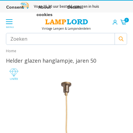
Voor 15.30 uur besteld, morgen in huis
Consent
About
Details
cookies
0
MENU
Vintage Lampen & Lamponderdelen
Home
Helder glazen hanglampje, jaren 50