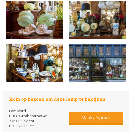
Kom op bezoek om deze lamp te bekijken
Lamplord
Burg. Grothestraat 45
Maak afspraak
3761 CK Soest
020 - 789 33 55