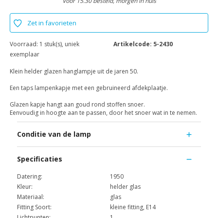
Voor 15.30 besteld, morgen in huis
Zet in favorieten
Voorraad:
1 stuk(s), uniek
Artikelcode:
5-2430
exemplaar
Klein helder glazen hanglampje uit de jaren 50.
Een taps lampenkapje met een gebruineerd afdekplaatje.
Glazen kapje hangt aan goud rond stoffen snoer.
Eenvoudig in hoogte aan te passen, door het snoer wat in te nemen.
Conditie van de lamp
Specificaties
Datering:
1950
Kleur:
helder glas
Materiaal:
glas
Fitting Soort:
kleine fitting, E14
Lichtpunten:
1