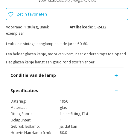
Voor 15.30 besteld, morgen in huis
Zet in favorieten
Voorraad:
1 stuk(s), uniek
Artikelcode:
5-2432
exemplaar
Leuk klein vintage hanglampje uit de jaren 50-60.
Een helder glazen kapje, mooi van vorm, naar onderen taps toelopend.
Het glazen kapje hangt aan goud rond stoffen snoer.
Conditie van de lamp
Specificaties
Datering:
1950
Materiaal:
glas
Fitting Soort:
kleine fitting, E14
Lichtpunten:
1
Gebruik ledlamp:
ja, dat kan
Hoogte Hanglamp (cm):
80.0