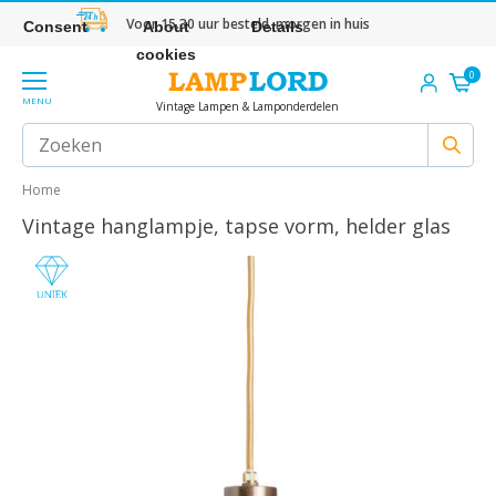
Voor 15.30 uur besteld, morgen in huis
Consent
About
Details
cookies
0
MENU
Vintage Lampen & Lamponderdelen
Home
Vintage hanglampje, tapse vorm, helder glas