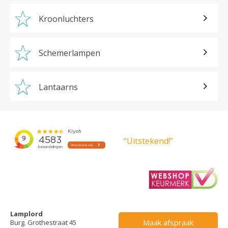
Kroonluchters
Schemerlampen
Lantaarns
“Uitstekend!”
Lamplord
Maak afspraak
Burg. Grothestraat 45