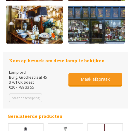
Kom op bezoek om deze lamp te bekijken
Lamplord
Burg. Grothestraat 45
Maak afspraak
3761 CK Soest
020 - 789 33 55
routebeschrijving
Gerelateerde producten