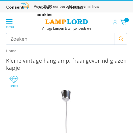
Voor 15.30 uur besteld, morgen in huis
Consent
About
Details
cookies
0
MENU
Vintage Lampen & Lamponderdelen
Home
Kleine vintage hanglamp, fraai gevormd glazen
kapje