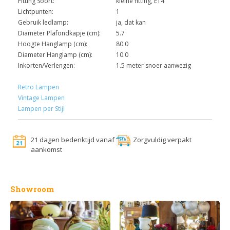
Fitting Soort:
kleine fitting, E14
Lichtpunten:
1
Gebruik ledlamp:
ja, dat kan
Diameter Plafondkapje (cm):
5.7
Hoogte Hanglamp (cm):
80.0
Diameter Hanglamp (cm):
10.0
Inkorten/Verlengen:
1.5 meter snoer aanwezig
Retro Lampen
Vintage Lampen
Lampen per Stijl
21 dagen bedenktijd vanaf
Zorgvuldig verpakt
aankomst
Showroom