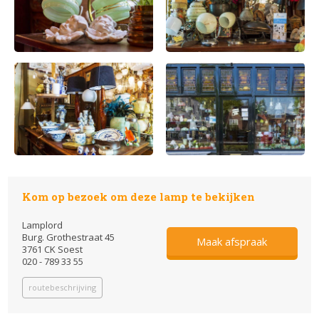
Kom op bezoek om deze lamp te bekijken
Lamplord
Burg. Grothestraat 45
Maak afspraak
3761 CK Soest
020 - 789 33 55
routebeschrijving