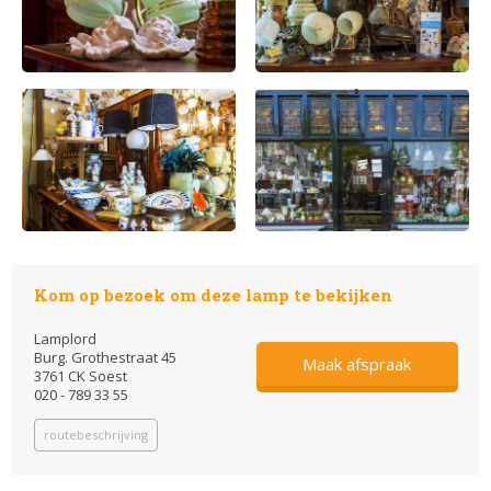
Kom op bezoek om deze lamp te bekijken
Lamplord
Burg. Grothestraat 45
Maak afspraak
3761 CK Soest
020 - 789 33 55
routebeschrijving