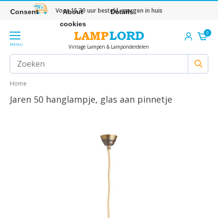
Voor 15.30 uur besteld, morgen in huis
Consent
About
Details
cookies
0
MENU
Vintage Lampen & Lamponderdelen
Home
Jaren 50 hanglampje, glas aan pinnetje