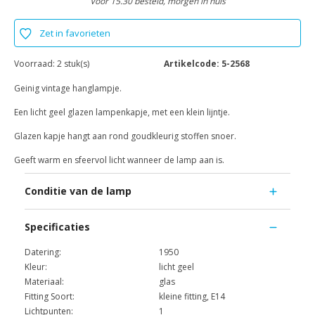
Voor 15.30 besteld, morgen in huis
Zet in favorieten
Voorraad:
2 stuk(s)
Artikelcode:
5-2568
Geinig vintage hanglampje.
Een licht geel glazen lampenkapje, met een klein lijntje.
Glazen kapje hangt aan rond goudkleurig stoffen snoer.
Geeft warm en sfeervol licht wanneer de lamp aan is.
Conditie van de lamp
Specificaties
Datering:
1950
Kleur:
licht geel
Materiaal:
glas
Fitting Soort:
kleine fitting, E14
Lichtpunten:
1