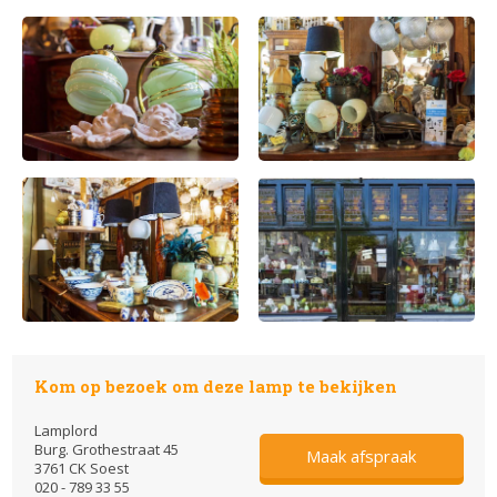
Kom op bezoek om deze lamp te bekijken
Lamplord
Burg. Grothestraat 45
Maak afspraak
3761 CK Soest
020 - 789 33 55