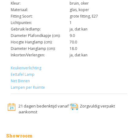
Kleur:
bruin, oker
Materiaal:
glas, koper
Fitting Soort:
grote fitting, E27
Lichtpunten:
1
Gebruik ledlamp:
ja, dat kan
Diameter Plafondkapje (cm):
9.0
Hoogte Hanglamp (cm):
70.0
Diameter Hanglamp (cm):
18.0
Inkorten/Verlengen:
ja, dat kan
Keukenverlichting
Eettafel Lamp
Net Binnen
Lampen per Ruimte
21 dagen bedenktijd vanaf
Zorgvuldig verpakt
aankomst
Showroom