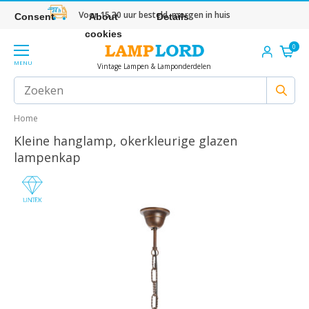
Voor 15.30 uur besteld, morgen in huis
Consent
About
Details
cookies
0
MENU
Vintage Lampen & Lamponderdelen
Home
Kleine hanglamp, okerkleurige glazen
lampenkap