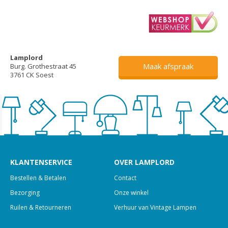
Lamplord
Maak afspraak
Burg. Grothestraat 45
3761 CK Soest
KLANTENSERVICE
OVER LAMPLORD
Bestellen & Betalen
Contact
Bezorging
Onze winkel
Ruilen & Retourneren
Verhuur van Vintage Lampen