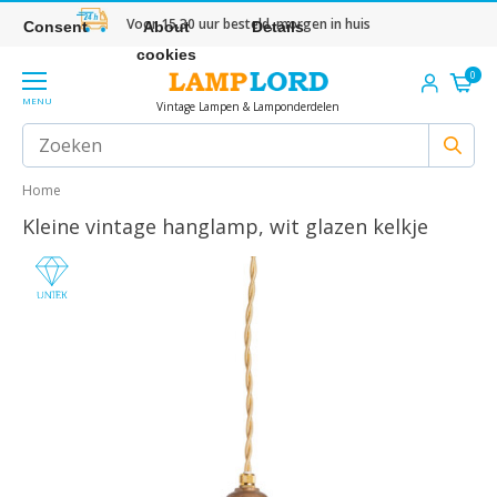
Voor 15.30 uur besteld, morgen in huis
Consent
About
Details
cookies
0
MENU
Vintage Lampen & Lamponderdelen
Home
Kleine vintage hanglamp, wit glazen kelkje