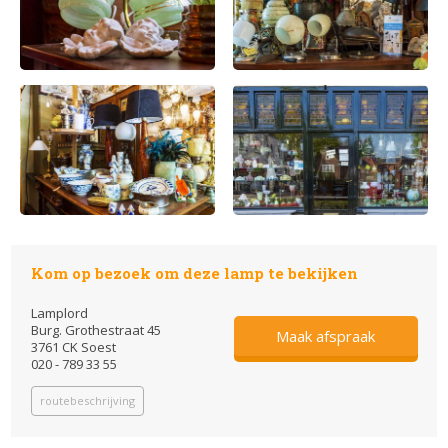
Kom op bezoek om deze lamp te bekijken
Lamplord
Burg. Grothestraat 45
Maak afspraak
3761 CK Soest
020 - 789 33 55
routebeschrijving