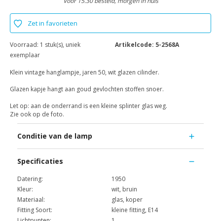
Voor 15.30 besteld, morgen in huis
Zet in favorieten
Voorraad:
1 stuk(s), uniek
Artikelcode:
5-2568A
exemplaar
Klein vintage hanglampje, jaren 50, wit glazen cilinder.
Glazen kapje hangt aan goud gevlochten stoffen snoer.
Let op: aan de onderrand is een kleine splinter glas weg.
Zie ook op de foto.
Conditie van de lamp
Specificaties
Datering:
1950
Kleur:
wit, bruin
Materiaal:
glas, koper
Fitting Soort:
kleine fitting, E14
Lichtpunten:
1