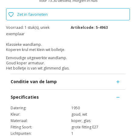
Voor 15.30 besteld, morgen in huis
Zet in favorieten
Voorraad:
1 stuk(s), uniek
Artikelcode:
5-4963
exemplaar
Klassieke wandlamp.
Koperen krul met klein wit bolletje.
Eenvoudige uitgewerkte wandlamp.
Goud koper armatuur.
Het bolletje is van wit glimmend glas.
Conditie van de lamp
Specificaties
Datering:
1950
Kleur:
goud, wit
Materiaal:
koper, glas
Fitting Soort:
grote fitting E27
Lichtpunten:
1