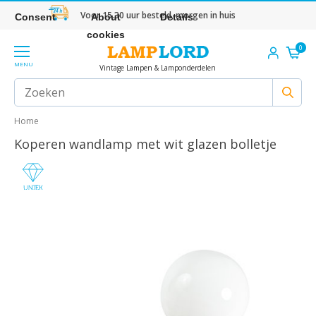
Voor 15.30 uur besteld, morgen in huis
Consent
About
Details
cookies
0
MENU
Vintage Lampen & Lamponderdelen
Home
Koperen wandlamp met wit glazen bolletje