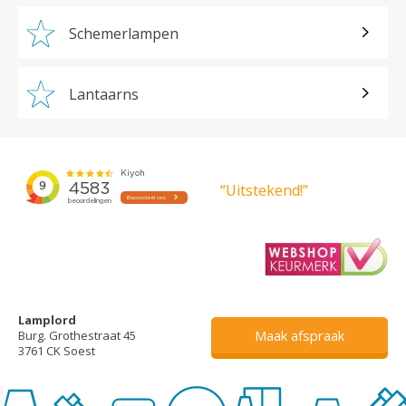
Schemerlampen
Lantaarns
“Uitstekend!”
Lamplord
Maak afspraak
Burg. Grothestraat 45
3761 CK Soest