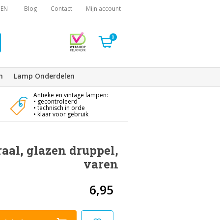
EN
Blog
Contact
Mijn account
0
n
Lamp Onderdelen
Antieke en vintage lampen:
• gecontroleerd
• technisch in orde
• klaar voor gebruik
aal, glazen druppel,
varen
6,95