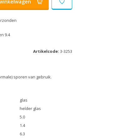
winkelwagen
erzonden
n 9.4
Artikelcode:
3-3253
ormale) sporen van gebruik.
glas
helder glas
5.0
1.4
6.3