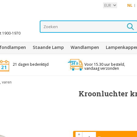
NL
it 1900-1970
afondlampen
Staande Lamp
Wandlampen
Lampenkappe
21 dagen bedenktijd
Voor 15.30 uur besteld,
vandaag verzonden
, varen
Kroonluchter kr
+