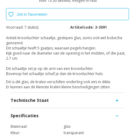
Voor 15.30 besteld, morgen in huis
Zet in favorieten
Voorraad:
7 stuk(s)
Artikelcode:
3-3091
Antiek kroonluchter schaaltje, geslepen glas, soms ook wel bobeche
genoemd.
Dit schaaltje heeft 5 gaatjes, waaraan pegels hangen.
Kijk goed naar de diameter van de opening in het midden, of die past,
2.7 cm.
Dit schaaltje zet je op de arm van een kroonluchter.
Bovenop het schaaltje schuif je dan de kroonluchter huls.
Dit is dik glas, de kralen verschillen onderling ook iets in dikte.
Er kunnen aan de kleinste kralen kleine beschadigingen zitten.
Technische Staat
Specificaties
Materiaal:
glas
Kleur:
transparant