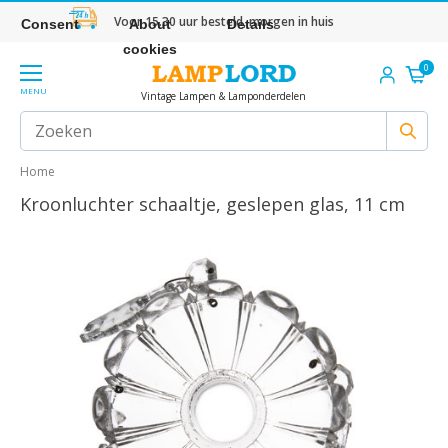
Voor 15.30 uur besteld, morgen in huis
Consent
About
Details
cookies
0
MENU
Vintage Lampen & Lamponderdelen
Home
Kroonluchter schaaltje, geslepen glas, 11 cm