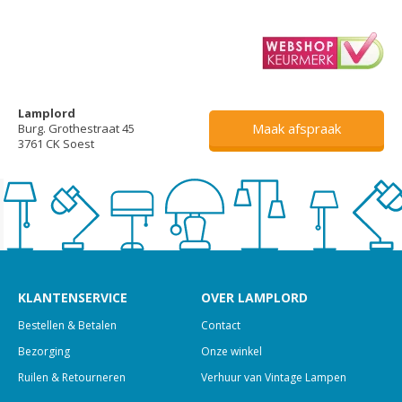
Lamplord
Maak afspraak
Burg. Grothestraat 45
3761 CK Soest
KLANTENSERVICE
OVER LAMPLORD
Bestellen & Betalen
Contact
Bezorging
Onze winkel
Ruilen & Retourneren
Verhuur van Vintage Lampen