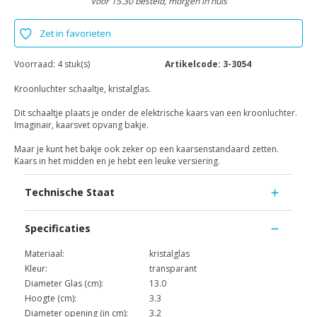
Voor 15.30 besteld, morgen in huis
Zet in favorieten
Voorraad:
4 stuk(s)
Artikelcode:
3-3054
Kroonluchter schaaltje, kristalglas.
Dit schaaltje plaats je onder de elektrische kaars van een kroonluchter.
Imaginair, kaarsvet opvang bakje.
Maar je kunt het bakje ook zeker op een kaarsenstandaard zetten.
Kaars in het midden en je hebt een leuke versiering.
Technische Staat
Specificaties
Materiaal:
kristalglas
Kleur:
transparant
Diameter Glas (cm):
13.0
Hoogte (cm):
3.3
Diameter opening (in cm):
3.2