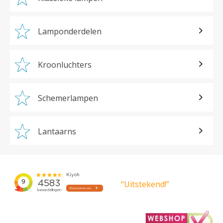
Lamponderdelen
Kroonluchters
Schemerlampen
Lantaarns
“Uitstekend!”