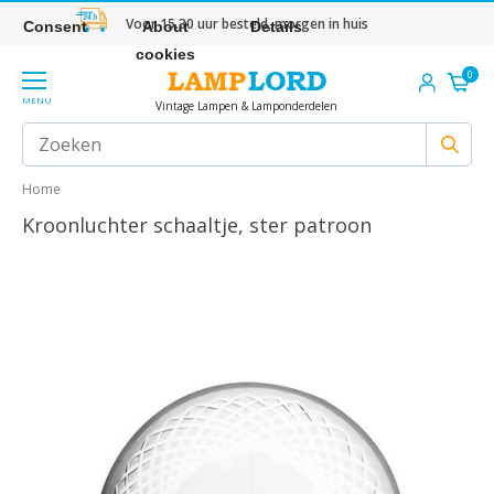
Voor 15.30 uur besteld, morgen in huis
Consent
About
Details
cookies
0
MENU
Vintage Lampen & Lamponderdelen
Home
Kroonluchter schaaltje, ster patroon