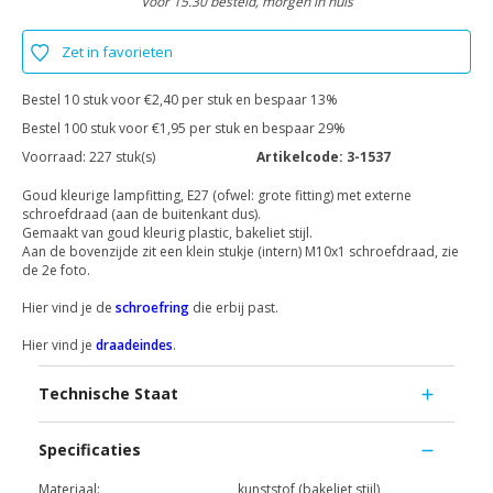
Voor 15.30 besteld, morgen in huis
Zet in favorieten
Bestel 10 stuk voor €2,40 per stuk en bespaar 13%
Bestel 100 stuk voor €1,95 per stuk en bespaar 29%
Voorraad:
227 stuk(s)
Artikelcode:
3-1537
Goud kleurige lampfitting, E27 (ofwel: grote fitting) met externe
schroefdraad (aan de buitenkant dus).
Gemaakt van goud kleurig plastic, bakeliet stijl.
Aan de bovenzijde zit een klein stukje (intern) M10x1 schroefdraad, zie
de 2e foto.
Hier vind je de
schroefring
die erbij past.
Hier vind je
draadeindes
.
Technische Staat
Specificaties
Materiaal:
kunststof (bakeliet stijl)