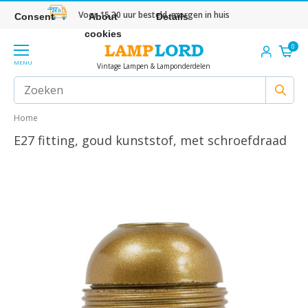
Voor 15.30 uur besteld, morgen in huis
Consent
About
Details
cookies
0
MENU
Vintage Lampen & Lamponderdelen
Home
E27 fitting, goud kunststof, met schroefdraad