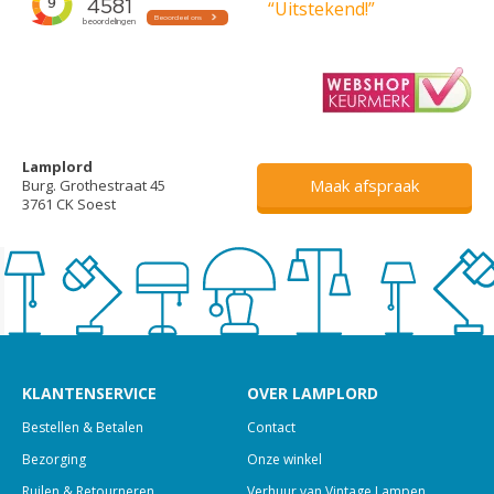
“Uitstekend!”
Lamplord
Maak afspraak
Burg. Grothestraat 45
3761 CK Soest
KLANTENSERVICE
OVER LAMPLORD
Bestellen & Betalen
Contact
Bezorging
Onze winkel
Ruilen & Retourneren
Verhuur van Vintage Lampen