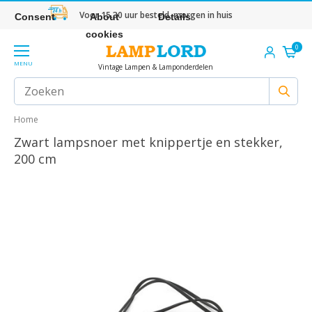
Voor 15.30 uur besteld, morgen in huis
Consent
About
Details
cookies
0
MENU
Vintage Lampen & Lamponderdelen
Home
Zwart lampsnoer met knippertje en stekker,
200 cm