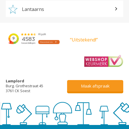
Lantaarns
“Uitstekend!”
Lamplord
Maak afspraak
Burg. Grothestraat 45
3761 CK Soest