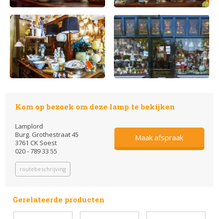
Kom op bezoek om deze lamp te bekijken
Lamplord
Burg. Grothestraat 45
Maak afspraak
3761 CK Soest
020 - 789 33 55
routebeschrijving
Gerelateerde producten