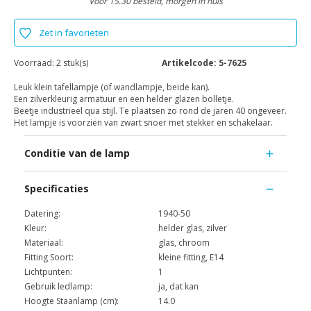
Voor 15.30 besteld, morgen in huis
Zet in favorieten
Voorraad:
2 stuk(s)
Artikelcode:
5-7625
Leuk klein tafellampje (of wandlampje, beide kan).
Een zilverkleurig armatuur en een helder glazen bolletje.
Beetje industrieel qua stijl. Te plaatsen zo rond de jaren 40 ongeveer.
Het lampje is voorzien van zwart snoer met stekker en schakelaar.
Conditie van de lamp
Specificaties
Datering:
1940-50
Kleur:
helder glas, zilver
Materiaal:
glas, chroom
Fitting Soort:
kleine fitting, E14
Lichtpunten:
1
Gebruik ledlamp:
ja, dat kan
Hoogte Staanlamp (cm):
14.0