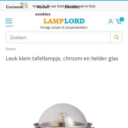
Voor 15.30 uur besteld, morgen in huis
Consent
About
Details
cookies
0
MENU
Vintage Lampen & Lamponderdelen
Home
Leuk klein tafellampje, chroom en helder glas