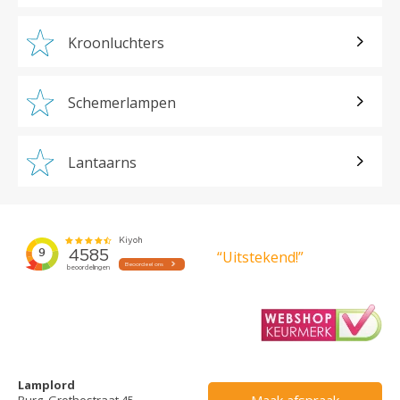
Kroonluchters
Schemerlampen
Lantaarns
“Uitstekend!”
Lamplord
Maak afspraak
Burg. Grothestraat 45