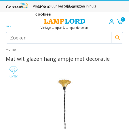
Voor 15.30 uur besteld, morgen in huis
Consent
About
Details
cookies
0
MENU
Vintage Lampen & Lamponderdelen
Home
Mat wit glazen hanglampje met decoratie