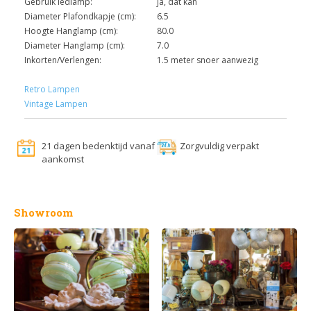
Gebruik ledlamp:
ja, dat kan
Diameter Plafondkapje (cm):
6.5
Hoogte Hanglamp (cm):
80.0
Diameter Hanglamp (cm):
7.0
Inkorten/Verlengen:
1.5 meter snoer aanwezig
Retro Lampen
Vintage Lampen
21 dagen bedenktijd vanaf
Zorgvuldig verpakt
aankomst
Showroom