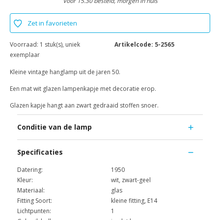
Voor 15.30 besteld, morgen in huis
Zet in favorieten
Voorraad:
1 stuk(s), uniek
Artikelcode:
5-2565
exemplaar
Kleine vintage hanglamp uit de jaren 50.
Een mat wit glazen lampenkapje met decoratie erop.
Glazen kapje hangt aan zwart gedraaid stoffen snoer.
Conditie van de lamp
Specificaties
Datering:
1950
Kleur:
wit, zwart-geel
Materiaal:
glas
Fitting Soort:
kleine fitting, E14
Lichtpunten:
1