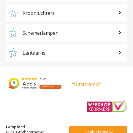
Kroonluchters
Schemerlampen
Lantaarns
“Uitstekend!”
Lamplord
Maak afspraak
Burg. Grothestraat 45