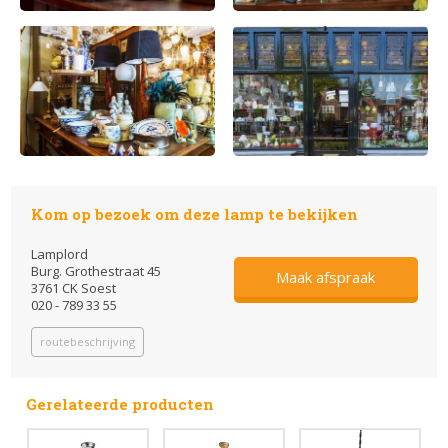
Kom op bezoek om deze lamp te bekijken
Lamplord
Burg. Grothestraat 45
Maak afspraak
3761 CK Soest
020 - 789 33 55
routebeschrijving
Gerelateerde producten