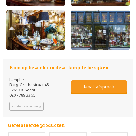
Kom op bezoek om deze lamp te bekijken
Lamplord
Burg. Grothestraat 45
Maak afspraak
3761 CK Soest
020 - 789 33 55
routebeschrijving
Gerelateerde producten