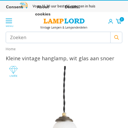
Voor 15.30 uur besteld, morgen in huis
Consent
About
Details
cookies
0
MENU
Vintage Lampen & Lamponderdelen
Home
Kleine vintage hanglamp, wit glas aan snoer