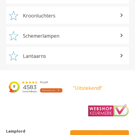
Kroonluchters
Schemerlampen
Lantaarns
“Uitstekend!”
Lamplord