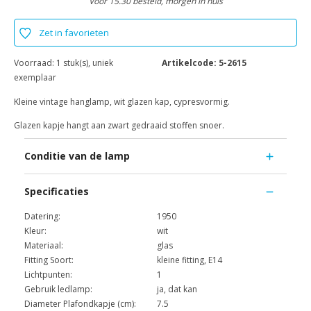
Voor 15.30 besteld, morgen in huis
Zet in favorieten
Voorraad:
1 stuk(s), uniek
Artikelcode:
5-2615
exemplaar
Kleine vintage hanglamp, wit glazen kap, cypresvormig.
Glazen kapje hangt aan zwart gedraaid stoffen snoer.
Conditie van de lamp
Specificaties
Datering:
1950
Kleur:
wit
Materiaal:
glas
Fitting Soort:
kleine fitting, E14
Lichtpunten:
1
Gebruik ledlamp:
ja, dat kan
Diameter Plafondkapje (cm):
7.5