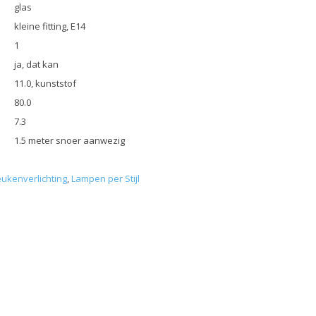
glas
kleine fitting, E14
1
ja, dat kan
11.0, kunststof
80.0
7.3
1.5 meter snoer aanwezig
ukenverlichting
,
Lampen per Stijl