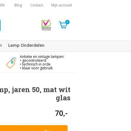
EN
Blog
Contact
Mijn account
0
n
Lamp Onderdelen
Antieke en vintage lampen:
• gecontroleerd
• technisch in orde
• klaar voor gebruik
p, jaren 50, mat wit
glas
70,-