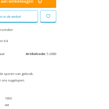
aan winkelwagen
n in de winkel
erzonden
n 9.4
laar
Artikelcode:
5-2680
le sporen van gebruik.
r ons nagelopen.
1950
wit