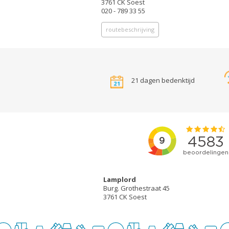
3761 CK Soest
020 - 789 33 55
routebeschrijving
21 dagen bedenktijd
Lamplord
Burg. Grothestraat 45
3761 CK Soest