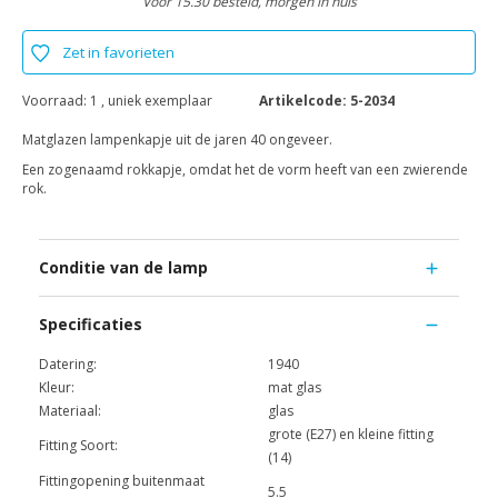
Voor 15.30 besteld, morgen in huis
Zet in favorieten
Voorraad:
1 , uniek exemplaar
Artikelcode:
5-2034
Matglazen lampenkapje uit de jaren 40 ongeveer.
Een zogenaamd rokkapje, omdat het de vorm heeft van een zwierende
rok.
Conditie van de lamp
Specificaties
Datering:
1940
Kleur:
mat glas
Materiaal:
glas
grote (E27) en kleine fitting
Fitting Soort:
(14)
Fittingopening buitenmaat
5.5