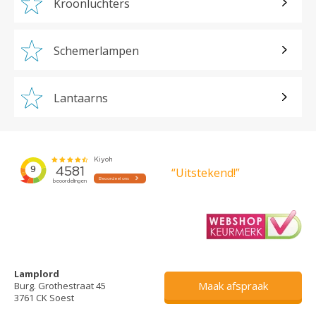
Kroonluchters
Schemerlampen
Lantaarns
“Uitstekend!”
Lamplord
Maak afspraak
Burg. Grothestraat 45
3761 CK Soest