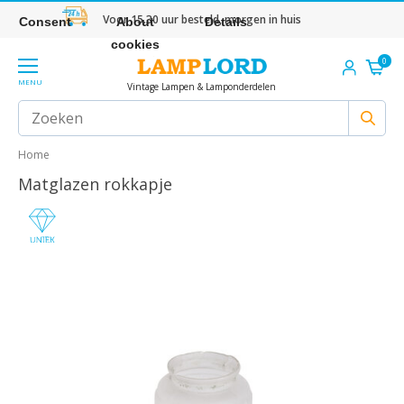
Voor 15.30 uur besteld, morgen in huis
Consent
About
Details
cookies
0
MENU
Vintage Lampen & Lamponderdelen
Home
Matglazen rokkapje