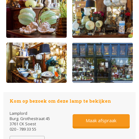
Kom op bezoek om deze lamp te bekijken
Lamplord
Burg. Grothestraat 45
Maak afspraak
3761 CK Soest
020 - 789 33 55