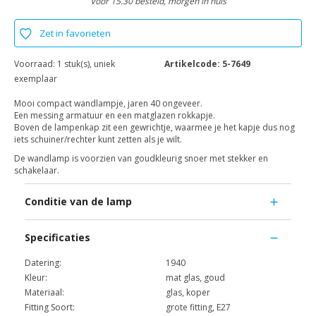
Voor 15.30 besteld, morgen in huis
Zet in favorieten
Voorraad:
1 stuk(s), uniek
Artikelcode:
5-7649
exemplaar
Mooi compact wandlampje, jaren 40 ongeveer.
Een messing armatuur en een matglazen rokkapje.
Boven de lampenkap zit een gewrichtje, waarmee je het kapje dus nog
iets schuiner/rechter kunt zetten als je wilt.
De wandlamp is voorzien van goudkleurig snoer met stekker en
schakelaar.
Conditie van de lamp
Specificaties
Datering:
1940
Kleur:
mat glas, goud
Materiaal:
glas, koper
Fitting Soort:
grote fitting, E27