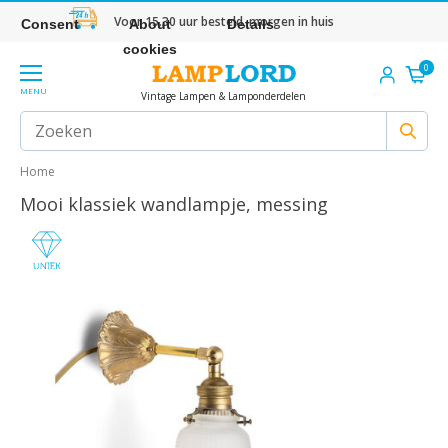
Voor 15.30 uur besteld, morgen in huis
Consent
About
Details
cookies
0
MENU
Vintage Lampen & Lamponderdelen
Home
Mooi klassiek wandlampje, messing