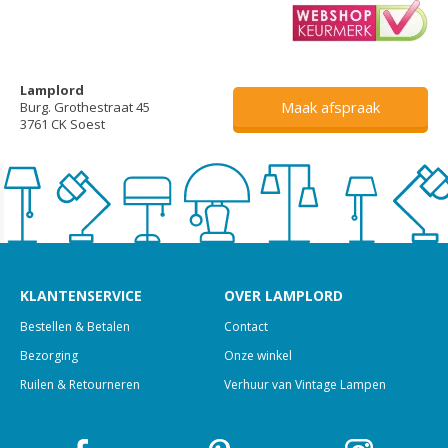
Lamplord
Maak afspraak
Burg. Grothestraat 45
3761 CK Soest
KLANTENSERVICE
OVER LAMPLORD
Bestellen & Betalen
Contact
Bezorging
Onze winkel
Ruilen & Retourneren
Verhuur van Vintage Lampen