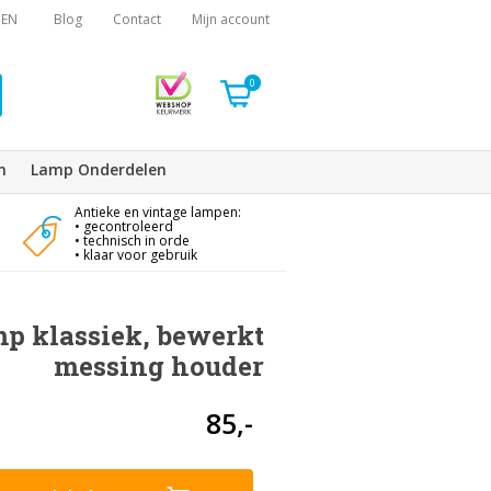
EN
Blog
Contact
Mijn account
0
n
Lamp Onderdelen
Antieke en vintage lampen:
• gecontroleerd
• technisch in orde
• klaar voor gebruik
 klassiek, bewerkt
messing houder
85,-