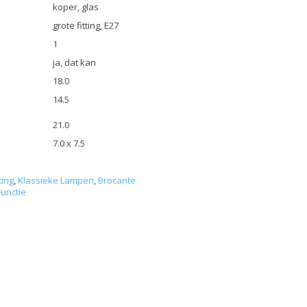
koper, glas
grote fitting, E27
1
ja, dat kan
18.0
14.5
21.0
7.0 x 7.5
ting
,
Klassieke Lampen
,
Brocante
unctie