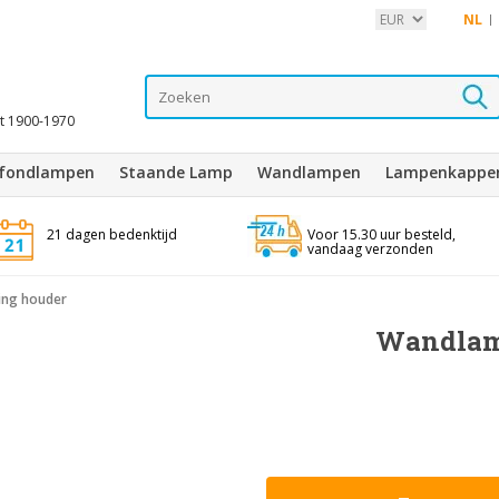
NL
it 1900-1970
afondlampen
Staande Lamp
Wandlampen
Lampenkappe
21 dagen bedenktijd
Voor 15.30 uur besteld,
vandaag verzonden
ing houder
Wandlamp