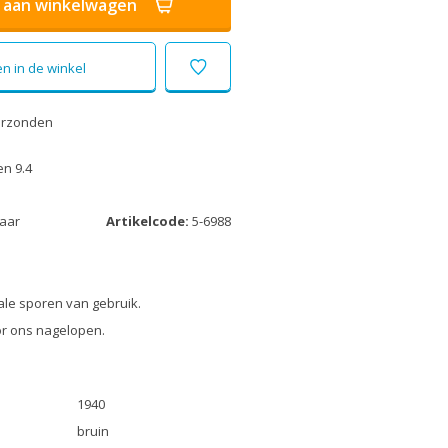
aan winkelwagen
n in de winkel
erzonden
n 9.4
laar
Artikelcode:
5-6988
le sporen van gebruik.
r ons nagelopen.
1940
bruin