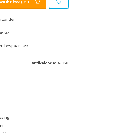
winkelwagen
erzonden
n 9.4
k en bespaar 10%
Artikelcode:
3-0191
ssing
in