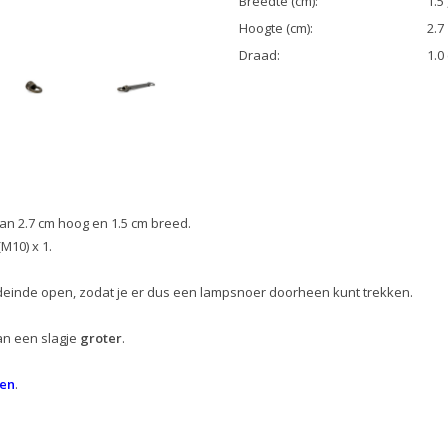
Breedte (cm):
1.5 
Hoogte (cm):
2.7
Draad:
1.0
an 2.7 cm hoog en 1.5 cm breed.
M10) x 1.
deinde open, zodat je er dus een lampsnoer doorheen kunt trekken.
an een slagje
groter
.
en
.