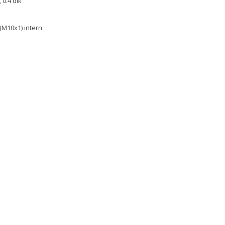
, 0.4 dik
 (M10x1) intern