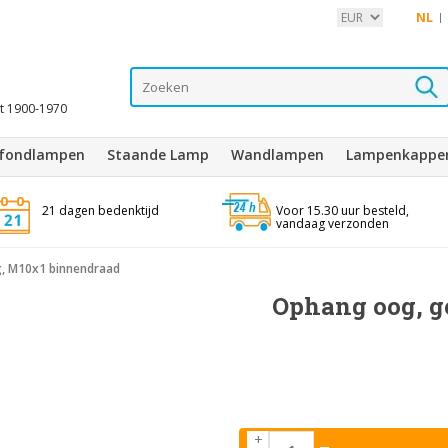
NL
it 1900-1970
afondlampen
Staande Lamp
Wandlampen
Lampenkappe
21 dagen bedenktijd
Voor 15.30 uur besteld,
vandaag verzonden
, M10x1 binnendraad
Ophang oog, g
+