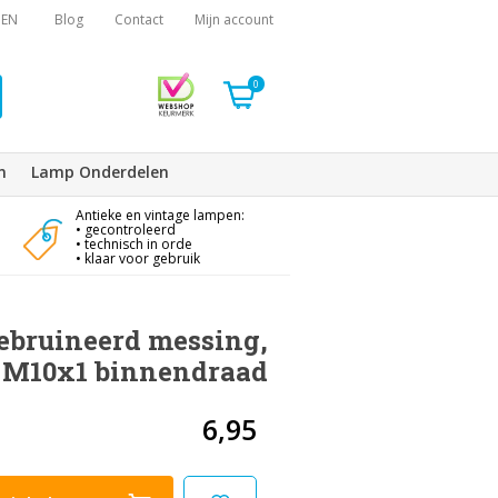
EN
Blog
Contact
Mijn account
0
n
Lamp Onderdelen
Antieke en vintage lampen:
• gecontroleerd
• technisch in orde
• klaar voor gebruik
ebruineerd messing,
M10x1 binnendraad
6,95