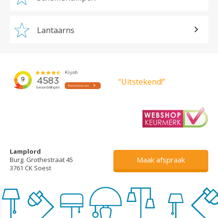
Lantaarns
“Uitstekend!”
Lamplord
Maak afspraak
Burg. Grothestraat 45
3761 CK Soest