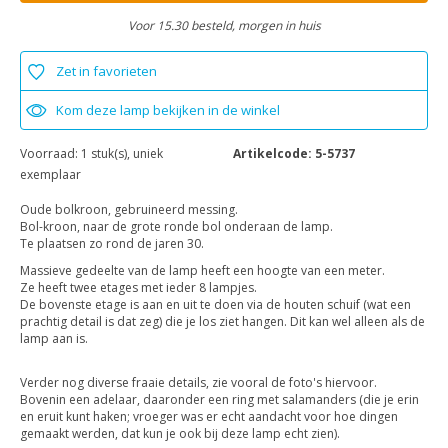
Voor 15.30 besteld, morgen in huis
Zet in favorieten
Kom deze lamp bekijken in de winkel
Voorraad:
1 stuk(s), uniek
Artikelcode:
5-5737
exemplaar
Oude bolkroon, gebruineerd messing.
Bol-kroon, naar de grote ronde bol onderaan de lamp.
Te plaatsen zo rond de jaren 30.
Massieve gedeelte van de lamp heeft een hoogte van een meter.
Ze heeft twee etages met ieder 8 lampjes.
De bovenste etage is aan en uit te doen via de houten schuif (wat een
prachtig detail is dat zeg) die je los ziet hangen. Dit kan wel alleen als de
lamp aan is.
Verder nog diverse fraaie details, zie vooral de foto's hiervoor.
Bovenin een adelaar, daaronder een ring met salamanders (die je erin
en eruit kunt haken; vroeger was er echt aandacht voor hoe dingen
gemaakt werden, dat kun je ook bij deze lamp echt zien).