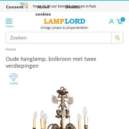
Voor 15.30 uur besteld, morgen in huis
Consent
About
Details
cookies
0
MENU
Vintage Lampen & Lamponderdelen
Home
Oude hanglamp, bolkroon met twee
verdiepingen