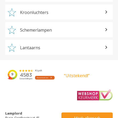
Kroonluchters
Schemerlampen
Lantaarns
“Uitstekend!”
Lamplord
Maak afspraak
Burg. Grothestraat 45