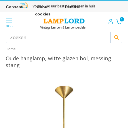
Voor 15.30 uur besteld, morgen in huis
Consent
About
Details
cookies
0
MENU
Vintage Lampen & Lamponderdelen
Home
Oude hanglamp, witte glazen bol, messing
stang