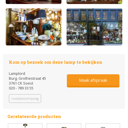
Kom op bezoek om deze lamp te bekijken
Lamplord
Burg. Grothestraat 45
Maak afspraak
3761 CK Soest
020 - 789 33 55
routebeschrijving
Gerelateerde producten