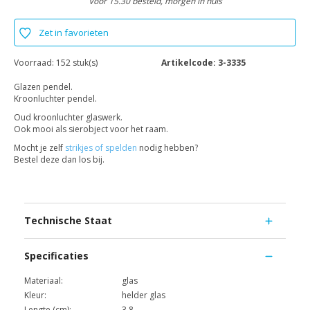
Voor 15.30 besteld, morgen in huis
Zet in favorieten
Voorraad:
152 stuk(s)
Artikelcode:
3-3335
Glazen pendel.
Kroonluchter pendel.
Oud kroonluchter glaswerk.
Ook mooi als sierobject voor het raam.
Mocht je zelf
strikjes of spelden
nodig hebben?
Bestel deze dan los bij.
Technische Staat
Specificaties
Materiaal:
glas
Kleur:
helder glas
Lengte (cm):
3.8