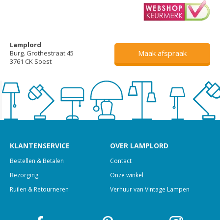
Lamplord
Maak afspraak
Burg. Grothestraat 45
3761 CK Soest
KLANTENSERVICE
OVER LAMPLORD
Bestellen & Betalen
Contact
Bezorging
Onze winkel
Ruilen & Retourneren
Verhuur van Vintage Lampen