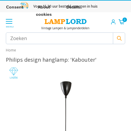
Voor 15.30 uur besteld, morgen in huis
Consent
About
Details
cookies
0
MENU
Vintage Lampen & Lamponderdelen
Home
Philips design hanglamp: 'Kabouter'