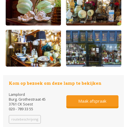
Kom op bezoek om deze lamp te bekijken
Lamplord
Burg. Grothestraat 45
Maak afspraak
3761 CK Soest
020 - 789 33 55
routebeschrijving