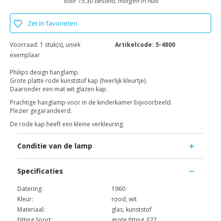
Voor 15.30 besteld, morgen in huis
Zet in favorieten
Voorraad:
1 stuk(s), uniek
Artikelcode:
5-4800
exemplaar
Philips design hanglamp.
Grote platte rode kunststof kap (heerlijk kleurtje).
Daaronder een mat wit glazen kap.
Prachtige hanglamp voor in de kinderkamer bijvoorbeeld.
Plezier gegarandeerd.
De rode kap heeft een kleine verkleuring.
Conditie van de lamp
Specificaties
Datering:
1960
Kleur:
rood, wit
Materiaal:
glas, kunststof
Fitting Soort:
grote fitting, E27