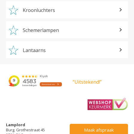
Kroonluchters
Schemerlampen
Lantaarns
“Uitstekend!”
Lamplord
Maak afspraak
Burg. Grothestraat 45