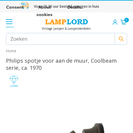
Voor 15.30 uur besteld, morgen in huis
Consent
About
Details
cookies
0
MENU
Vintage Lampen & Lamponderdelen
Home
Philips spotje voor aan de muur, Coolbeam
serie, ca. 1970