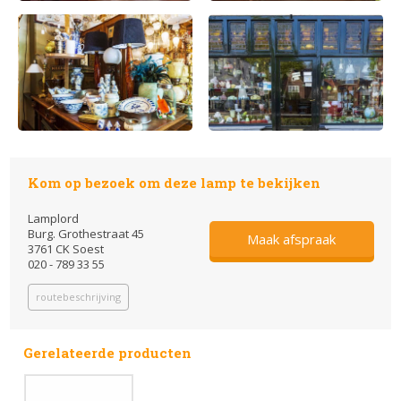
Kom op bezoek om deze lamp te bekijken
Lamplord
Burg. Grothestraat 45
Maak afspraak
3761 CK Soest
020 - 789 33 55
routebeschrijving
Gerelateerde producten