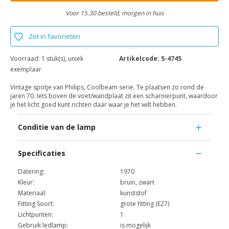
Voor 15.30 besteld, morgen in huis
Zet in favorieten
Voorraad:
1 stuk(s), uniek
Artikelcode:
5-4745
exemplaar
Vintage spotje van Philips, Coolbeam serie. Te plaatsen zo rond de
jaren 70. Iets boven de voet/wandplaat zit een scharnierpunt, waardoor
je het licht goed kunt richten daar waar je het wilt hebben.
Conditie van de lamp
Specificaties
Datering:
1970
Kleur:
bruin, zwart
Materiaal:
kunststof
Fitting Soort:
grote fitting (E27)
Lichtpunten:
1
Gebruik ledlamp:
is mogelijk