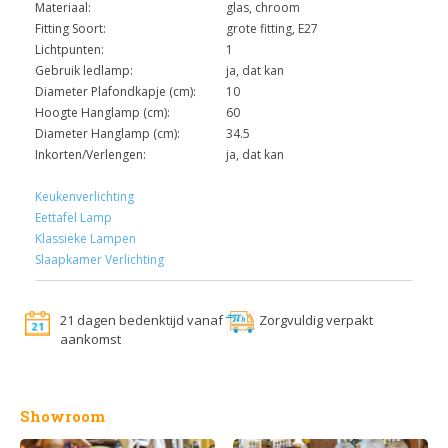
Materiaal:
glas, chroom
Fitting Soort:
grote fitting, E27
Lichtpunten:
1
Gebruik ledlamp:
ja, dat kan
Diameter Plafondkapje (cm):
10
Hoogte Hanglamp (cm):
60
Diameter Hanglamp (cm):
34.5
Inkorten/Verlengen:
ja, dat kan
Keukenverlichting
Eettafel Lamp
Klassieke Lampen
Slaapkamer Verlichting
21 dagen bedenktijd vanaf
Zorgvuldig verpakt
aankomst
Showroom