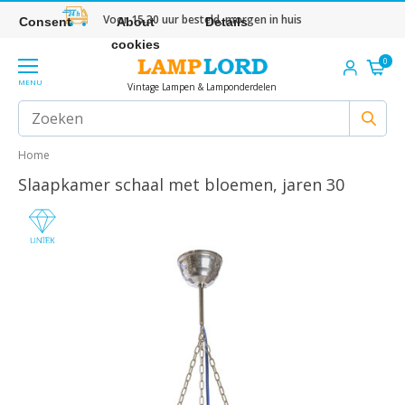
Voor 15.30 uur besteld, morgen in huis
Consent
About
Details
cookies
0
MENU
Vintage Lampen & Lamponderdelen
Home
Slaapkamer schaal met bloemen, jaren 30