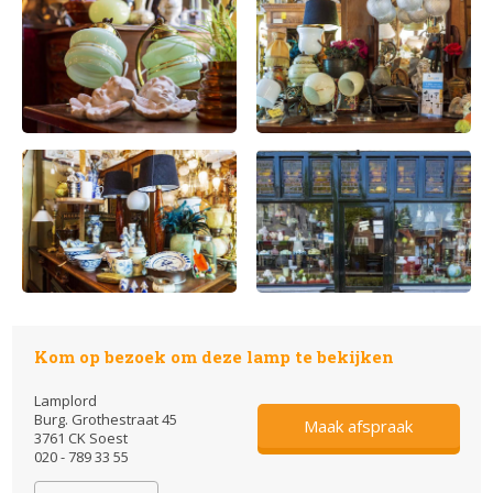
Kom op bezoek om deze lamp te bekijken
Lamplord
Burg. Grothestraat 45
Maak afspraak
3761 CK Soest
020 - 789 33 55