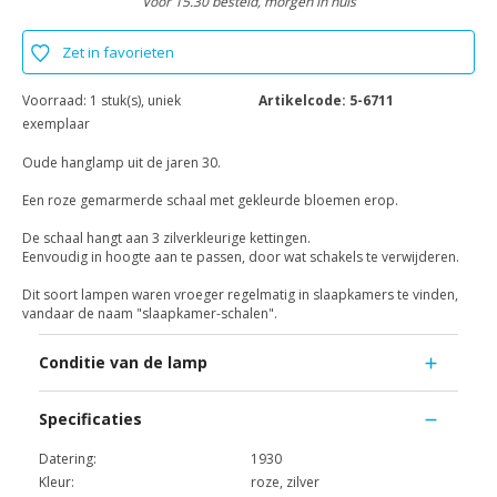
Voor 15.30 besteld, morgen in huis
Zet in favorieten
Voorraad:
1 stuk(s), uniek
Artikelcode:
5-6711
exemplaar
Oude hanglamp uit de jaren 30.
Een roze gemarmerde schaal met gekleurde bloemen erop.
De schaal hangt aan 3 zilverkleurige kettingen.
Eenvoudig in hoogte aan te passen, door wat schakels te verwijderen.
Dit soort lampen waren vroeger regelmatig in slaapkamers te vinden,
vandaar de naam "slaapkamer-schalen".
Conditie van de lamp
Specificaties
Datering:
1930
Kleur:
roze, zilver