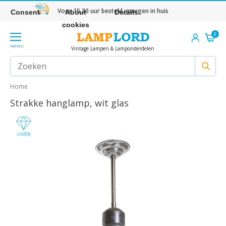
Voor 15.30 uur besteld, morgen in huis
Consent
About
Details
cookies
0
MENU
Vintage Lampen & Lamponderdelen
Home
Strakke hanglamp, wit glas