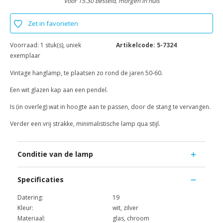
Voor 15.30 besteld, morgen in huis
Zet in favorieten
Voorraad:
1 stuk(s), uniek
Artikelcode:
5-7324
exemplaar
Vintage hanglamp, te plaatsen zo rond de jaren 50-60.
Een wit glazen kap aan een pendel.
Is (in overleg) wat in hoogte aan te passen, door de stang te vervangen.
Verder een vrij strakke, minimalistische lamp qua stijl.
Conditie van de lamp
Specificaties
Datering:
19
Kleur:
wit, zilver
Materiaal:
glas, chroom