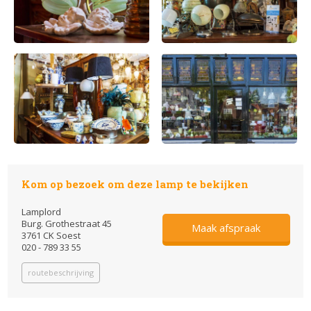
Kom op bezoek om deze lamp te bekijken
Lamplord
Burg. Grothestraat 45
Maak afspraak
3761 CK Soest
020 - 789 33 55
routebeschrijving