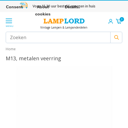
Voor 15.30 uur besteld, morgen in huis
Consent
About
Details
cookies
0
MENU
Vintage Lampen & Lamponderdelen
Home
M13, metalen veerring