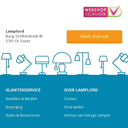
Lamplord
Maak afspraak
Burg. Grothestraat 45
3761 CK Soest
KLANTENSERVICE
OVER LAMPLORD
Bestellen & Betalen
Contact
Bezorging
Onze winkel
Ruilen & Retourneren
Verhuur van Vintage Lampen